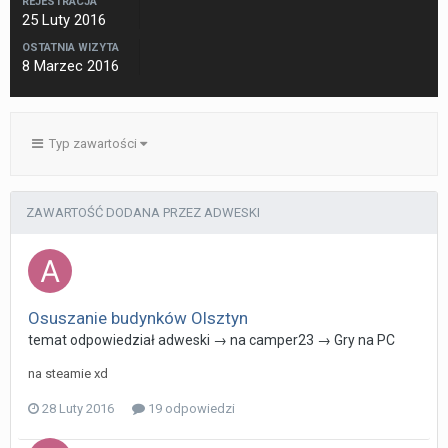
REJESTRACJA
25 Luty 2016
OSTATNIA WIZYTA
8 Marzec 2016
Typ zawartości
ZAWARTOŚĆ DODANA PRZEZ ADWESKI
Osuszanie budynków Olsztyn
temat odpowiedział
adweski
→ na
camper23
→
Gry na PC
na steamie xd
28 Luty 2016
19 odpowiedzi