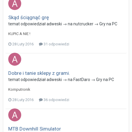
Skąd ściągnąć grę
temat odpowiedział
adweski
→ na
nutcrucker
→
Gry na PC
KUPIC A NIE !
28 Luty 2016
31 odpowiedzi
Dobre i tanie sklepy z grami.
temat odpowiedział
adweski
→ na
FastDaro
→
Gry na PC
Komputronik
28 Luty 2016
36 odpowiedzi
MTB Downhill Simulator