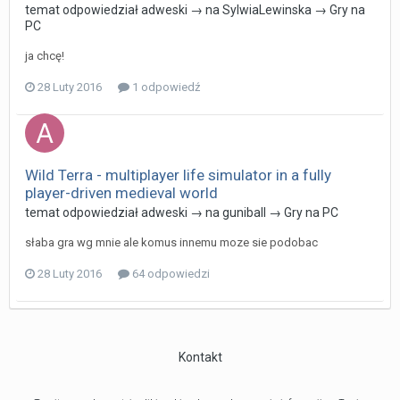
temat odpowiedział
adweski
→ na
SylwiaLewinska
→
Gry na
PC
ja chcę!
28 Luty 2016
1 odpowiedź
Wild Terra - multiplayer life simulator in a fully
player-driven medieval world
temat odpowiedział
adweski
→ na
guniball
→
Gry na PC
słaba gra wg mnie ale komus innemu moze sie podobac
28 Luty 2016
64 odpowiedzi
Kontakt