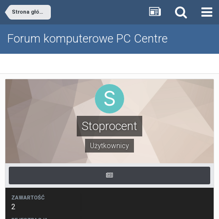
Strona główna
Forum komputerowe PC Centre
Stoprocent
Użytkownicy
ZAWARTOŚĆ
2