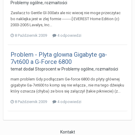
Problemy ogólne, rozmaitości
Zasilacz to Gentle Gl-300atx ale nic wiecej nie moge przeczytac
bo naklejka jest w zlej formie --------[ EVEREST Home Edition (c)
2003-2005 Lavalys, Inc...
8 Październik 2009
4 odpowiedzi
Problem - Plyta glowna Gigabyte ga-
7vt600 a G-Force 6800
temat dodał
Stoprocent
w
Problemy ogólne, rozmaitości
mam problem Gdy podłączam Ge-force 6800 do płyty głównej
gigabyte Ga-7vt600 to komp się nie włącza , nie ma tego dźwięku
który oznacza (chyba) ze bios się załączył (takie pikniecie) (z...
8 Październik 2009
4 odpowiedzi
Kontakt