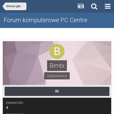
Strona główna
Forum komputerowe PC Centre
Bimbi
Użytkownicy
ZAWARTOŚĆ
4