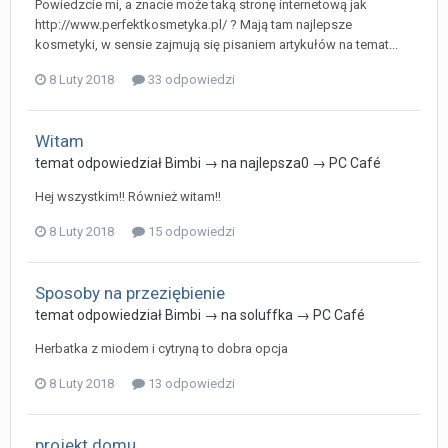
Powiedzcie mi, a znacie może taką stronę internetową jak
http://www.perfektkosmetyka.pl/ ? Mają tam najlepsze
kosmetyki, w sensie zajmują się pisaniem artykułów na temat...
8 Luty 2018
33 odpowiedzi
Witam
temat odpowiedział
Bimbi
→ na
najlepsza0
→
PC Café
Hej wszystkim!! Również witam!!
8 Luty 2018
15 odpowiedzi
Sposoby na przeziębienie
temat odpowiedział
Bimbi
→ na
soluffka
→
PC Café
Herbatka z miodem i cytryną to dobra opcja
8 Luty 2018
13 odpowiedzi
projekt domu