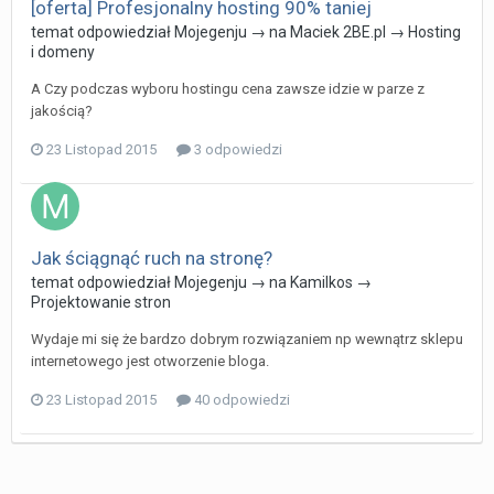
[oferta] Profesjonalny hosting 90% taniej
temat odpowiedział
Mojegenju
→ na
Maciek 2BE.pl
→
Hosting
i domeny
A Czy podczas wyboru hostingu cena zawsze idzie w parze z
jakością?
23 Listopad 2015
3 odpowiedzi
Jak ściągnąć ruch na stronę?
temat odpowiedział
Mojegenju
→ na
Kamilkos
→
Projektowanie stron
Wydaje mi się że bardzo dobrym rozwiązaniem np wewnątrz sklepu
internetowego jest otworzenie bloga.
23 Listopad 2015
40 odpowiedzi