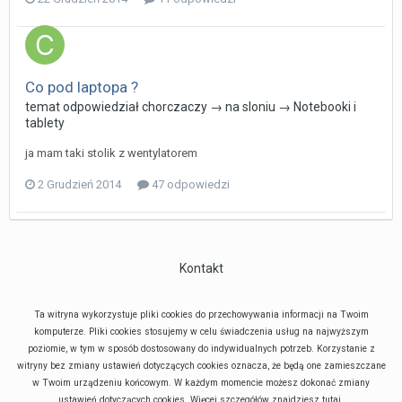
Co pod laptopa ?
temat odpowiedział
chorczaczy
→ na
sloniu
→
Notebooki i
tablety
ja mam taki stolik z wentylatorem
2 Grudzień 2014
47 odpowiedzi
Kontakt
Ta witryna wykorzystuje pliki cookies do przechowywania informacji na Twoim
komputerze. Pliki cookies stosujemy w celu świadczenia usług na najwyższym
poziomie, w tym w sposób dostosowany do indywidualnych potrzeb. Korzystanie z
witryny bez zmiany ustawień dotyczących cookies oznacza, że będą one zamieszczane
w Twoim urządzeniu końcowym. W każdym momencie możesz dokonać zmiany
ustawień dotyczących cookies. Więcej szczegółów znajdziesz
tutaj
.