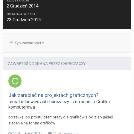
REJESTRACJA
2 Grudzień 2014
OSTATNIA WIZYTA
23 Grudzień 2014
Typ zawartości
ZAWARTOŚĆ DODANA PRZEZ CHORCZACZY
Jak zarabiać na projektach graficznych?
temat odpowiedział
chorczaczy
→ na
pepe
→
Grafika
komputerowa
poszukaj po prostu ofert pracy dla grafików albo złap jakieś
zlecenie na forum grafików
22 Grudzień 2014
11 odpowiedzi