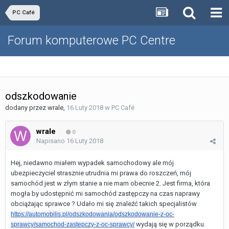
PC Café
Forum komputerowe PC Centre
odszkodowanie
dodany przez
wrale
,
16 Luty 2018
w
PC Café
wrale
0
Napisano
16 Luty 2018
Hej, niedawno miałem wypadek samochodowy ale mój
ubezpieczyciel strasznie utrudnia mi prawa do roszczeń, mój
samochód jest w złym stanie a nie mam obecnie 2. Jest firma, która
mogła by udostępnić mi samochód zastępczy na czas naprawy
obciążając sprawce ? Udało mi się znaleźć takich specjalistów
https://automobilis.pl/odszkodowania/odszkodowanie-z-oc-
wydają się w porządku.
sprawcy/samochod-zastepczy-z-oc-sprawcy/