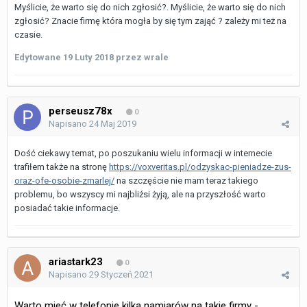
Myślicie, że warto się do nich zgłosić?. Myślicie, że warto się do nich
zgłosić? Znacie firmę która mogła by się tym zająć ? zależy mi też na
czasie.
Edytowane
19 Luty 2018
przez wrale
perseusz78x
0
Napisano
24 Maj 2019
Dość ciekawy temat, po poszukaniu wielu informacji w internecie
trafiłem także na stronę
https://voxveritas.pl/odzyskac-pieniadze-zus-
oraz-ofe-osobie-zmarlej/
na szczęście nie mam teraz takiego
problemu, bo wszyscy mi najbliźsi żyją, ale na przyszłość warto
posiadać takie informacje.
ariastark23
0
Napisano
29 Styczeń 2021
Warto mieć w telefonie kilka namiarów na takie firmy -