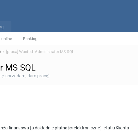
ng
 online
Ranking
)
[praca] Wanted: Administrator MS SQL
or MS SQL
ię, sprzedam, dam pracę)
ża finansowa (a dokładnie płatności elektroniczne), etat u Klienta