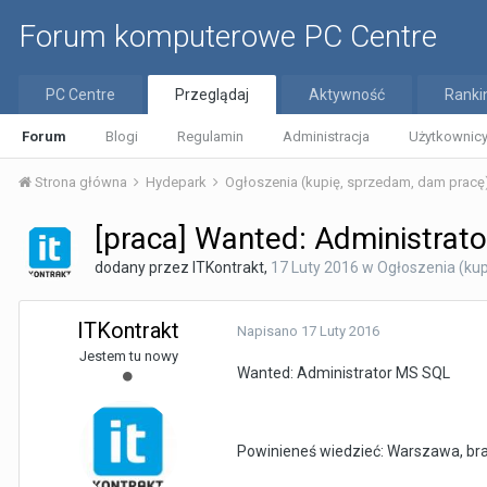
Forum komputerowe PC Centre
PC Centre
Przeglądaj
Aktywność
Ranki
Forum
Blogi
Regulamin
Administracja
Użytkownicy
Strona główna
Hydepark
Ogłoszenia (kupię, sprzedam, dam pracę
[praca] Wanted: Administrat
dodany przez
ITKontrakt
,
17 Luty 2016
w
Ogłoszenia (kup
ITKontrakt
Napisano
17 Luty 2016
Jestem tu nowy
Wanted: Administrator MS SQL
Powinieneś wiedzieć: Warszawa, bran