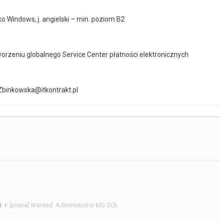
 Windows, j. angielski – min. poziom B2
worzeniu globalnego Service Center płatności elektronicznych
.Zbinkowska@itkontrakt.pl
)
[praca] Wanted: Administrator MS SQL