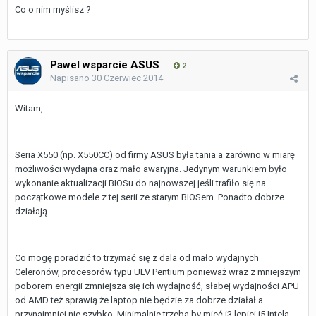
Co o nim myślisz ?
Pawel wsparcie ASUS
2
Napisano
30 Czerwiec 2014
Witam,
Seria X550 (np. X550CC) od firmy ASUS była tania a zarówno w miarę
możliwości wydajna oraz mało awaryjna. Jedynym warunkiem było
wykonanie aktualizacji BIOSu do najnowszej jeśli trafiło się na
początkowe modele z tej serii ze starym BIOSem. Ponadto dobrze
działają.
Co mogę poradzić to trzymać się z dala od mało wydajnych
Celeronów, procesorów typu ULV Pentium ponieważ wraz z mniejszym
poborem energii zmniejsza się ich wydajność, słabej wydajności APU
od AMD też sprawią że laptop nie będzie za dobrze działał a
przynajmniej nie szybko. Minimalnie trzeba by mieć i3 lepiej i5 Intela