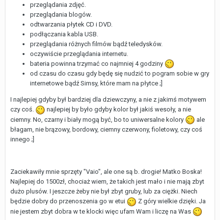
przeglądania zdjęć.
przeglądania blogów.
odtwarzania płytek CD i DVD.
podłączania kabla USB.
przeglądania różnych filmów bądź teledysków.
oczywiście przeglądania internetu.
bateria powinna trzymać co najmniej 4 godziny
od czasu do czasu gdy będę się nudzić to pogram sobie w gry
internetowe bądź Simsy, które mam na płytce ;]
I najlepiej gdyby był bardziej dla dziewczyny, a nie z jakimś motywem
czy coś.
najlepiej by było gdyby kolor był jakiś wesoły, a nie
ciemny. No, czarny i biały mogą być, bo to uniwersalne kolory
ale
błagam, nie brązowy, bordowy, ciemny czerwony, fioletowy, czy coś
innego ;]
Zaciekawiły mnie sprzęty "Vaio", ale one są b. drogie! Matko Boska!
Najlepiej do 1500zł, chociaż wiem, że takich jest mało i nie mają zbyt
dużo plusów. I jeszcze żeby nie był zbyt gruby, lub za ciężki. Niech
będzie dobry do przenoszenia go w etui
Z góry wielkie dzięki. Ja
nie jestem zbyt dobra w te klocki więc ufam Wam i liczę na Was