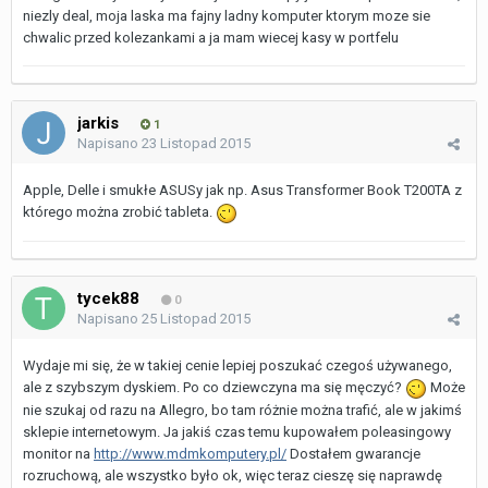
niezly deal, moja laska ma fajny ladny komputer ktorym moze sie
chwalic przed kolezankami a ja mam wiecej kasy w portfelu
jarkis
1
Napisano
23 Listopad 2015
Apple, Delle i smukłe ASUSy jak np. Asus Transformer Book T200TA z
którego można zrobić tableta.
tycek88
0
Napisano
25 Listopad 2015
Wydaje mi się, że w takiej cenie lepiej poszukać czegoś używanego,
ale z szybszym dyskiem. Po co dziewczyna ma się męczyć?
Może
nie szukaj od razu na Allegro, bo tam różnie można trafić, ale w jakimś
sklepie internetowym. Ja jakiś czas temu kupowałem poleasingowy
monitor na
http://www.mdmkomputery.pl/
Dostałem gwarancje
rozruchową, ale wszystko było ok, więc teraz cieszę się naprawdę