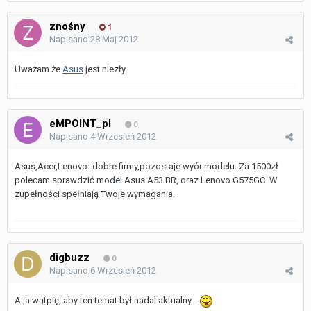
znośny
1
Napisano
28 Maj 2012
Uważam że
Asus
jest niezły
eMPOINT_pl
0
Napisano
4 Wrzesień 2012
Asus,Acer,Lenovo- dobre firmy,pozostaje wyór modelu. Za 1500zł
polecam sprawdzić model Asus A53 BR, oraz Lenovo G575GC. W
zupełności spełniają Twoje wymagania.
digbuzz
0
Napisano
6 Wrzesień 2012
A ja wątpię, aby ten temat był nadal aktualny...