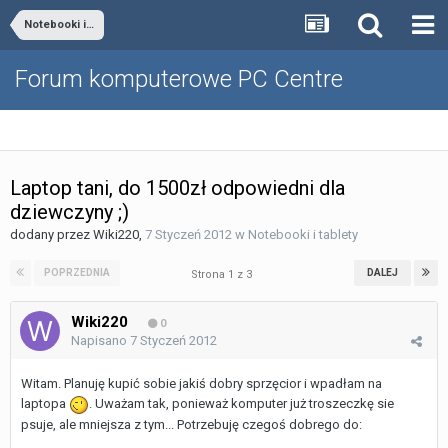
Notebooki i tablety
Forum komputerowe PC Centre
Laptop tani, do 1500zł odpowiedni dla
dziewczyny ;)
dodany przez
Wiki220
,
7 Styczeń 2012
w
Notebooki i tablety
POPRZEDNIA
DALEJ
Strona 1 z 3
Wiki220
0
Napisano
7 Styczeń 2012
Witam. Planuję kupić sobie jakiś dobry sprzęcior i wpadłam na
laptopa
. Uważam tak, ponieważ komputer już troszeczkę sie
psuje, ale mniejsza z tym... Potrzebuję czegoś dobrego do: