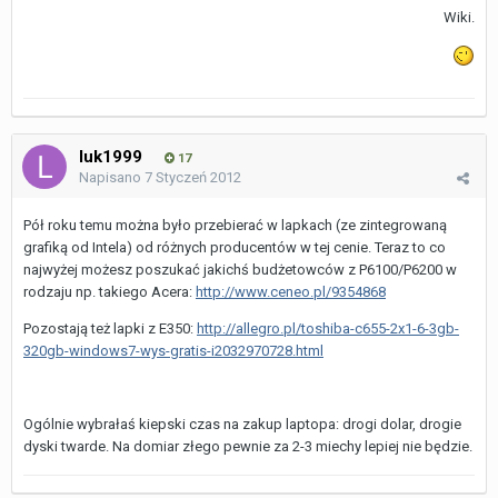
Wiki.
luk1999
17
Napisano
7 Styczeń 2012
Pół roku temu można było przebierać w lapkach (ze zintegrowaną
grafiką od Intela) od różnych producentów w tej cenie. Teraz to co
najwyżej możesz poszukać jakichś budżetowców z P6100/P6200 w
rodzaju np. takiego Acera:
http://www.ceneo.pl/9354868
Pozostają też lapki z E350:
http://allegro.pl/toshiba-c655-2x1-6-3gb-
320gb-windows7-wys-gratis-i2032970728.html
Ogólnie wybrałaś kiepski czas na zakup laptopa: drogi dolar, drogie
dyski twarde. Na domiar złego pewnie za 2-3 miechy lepiej nie będzie.