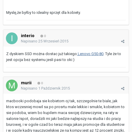
Myslę,że byłby to idealny sprzęt dla kobiety.
interio
0
Napisano
25 Wrzesień 2015
Z dyskiem SSD można dostac już takiego
Lenovo G50-80
. Tyle że to
jest opcja bez systemu jesli pasi to oki:)
murii
0
Napisano
1 Październik 2015
macbooki podobaja sie kobietom oj tak, szczegolnie te biale, jak
ktos wczesniej mowil sa po prosrtu male lekkie i smukle, kobietom to
sie podoba, wiem bo kupilem maca swojej dziewczynie, na raty w
salonie Ispot, doradzili mi jaki bedzie najlepszy na studia i do pracy
biurowej, i w ogole czad bo teraz maja jakas promocje dla studentow
i w ogole kadry nauczycielskiej ze na kompy jest az 12 procent znizki,