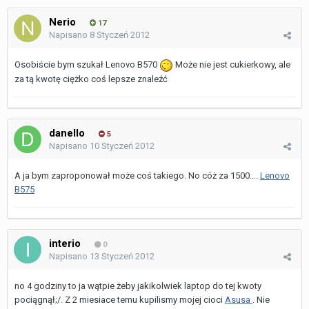
Nerio
17
Napisano
8 Styczeń 2012
Osobiście bym szukał Lenovo B570
Może nie jest cukierkowy, ale
za tą kwotę ciężko coś lepsze znaleźć
danello
5
Napisano
10 Styczeń 2012
A ja bym zaproponował może coś takiego. No cóż za 1500....
Lenovo
B575
interio
0
Napisano
13 Styczeń 2012
no 4 godziny to ja wątpie żeby jakikolwiek laptop do tej kwoty
pociągnął;/. Z 2 miesiace temu kupilismy mojej cioci
Asusa
. Nie