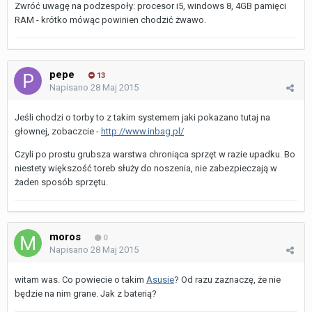
Zwróć uwagę na podzespoły: procesor i5, windows 8, 4GB pamięci
RAM - krótko mówąc powinien chodzić żwawo.
pepe
13
Napisano
28 Maj 2015
Jeśli chodzi o torby to z takim systemem jaki pokazano tutaj na
głownej, zobaczcie -
http://www.inbag.pl/
Czyli po prostu grubsza warstwa chroniąca sprzęt w razie upadku. Bo
niestety większość toreb służy do noszenia, nie zabezpieczają w
żaden sposób sprzętu.
moros
0
Napisano
28 Maj 2015
witam was. Co powiecie o takim
Asusie
? Od razu zaznaczę, że nie
będzie na nim grane. Jak z baterią?