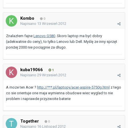
Kombo
0
Napisano
13 Wrzesień 2012
Znalazłem fajne
Lenovo G580
. Skoro laptop ma być dobry
(adekwatnie do ceny), to tylko Lenovo lub Dell. Myślę ze inny sprzęt
poniżej 2000 nie pociągnie za długo.
kuba19066
1
Napisano
29 Wrzesień 2012
A moze ten Acer ?
http://***.pl/laptopy/acer-aspire-5750g.html
z tego
co sie orientuje one maja wymienna obudowe wiec wyglad to nie
problem i naprawde przyzwoite baterie
Together
0
Napisano
16 Listopad 2012