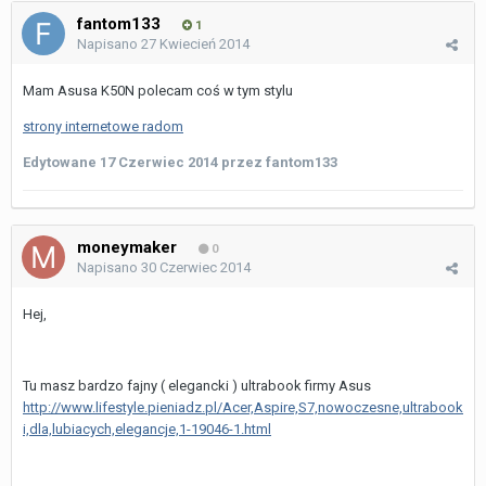
fantom133
1
Napisano
27 Kwiecień 2014
Mam Asusa K50N polecam coś w tym stylu
strony internetowe radom
Edytowane
17 Czerwiec 2014
przez fantom133
moneymaker
0
Napisano
30 Czerwiec 2014
Hej,
Tu masz bardzo fajny ( elegancki ) ultrabook firmy Asus
http://www.lifestyle.pieniadz.pl/Acer,Aspire,S7,nowoczesne,ultrabook
i,dla,lubiacych,elegancje,1-19046-1.html