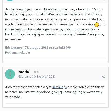
Ja dla dziewczyn polecam każdy laptop Lenovo, z takich do 1500 zł
to bardzo fajny jest model B570e2, jeszcze chwilę temu był droższy,
natomiast ostatnio coś cena spadła. Są bardzo proste w obsłudze, z
wyglądu oryginalne (co wiem, że dla dziewczyn ma znaczenie
), no
i co mi się podoba - bateria jest świetna, przez długi okres trzyma
bardzo długo i raczej jej wydajność mocno się z "wiekiem" nie psuje,
minimalnie.
Edytowane
17 Listopad 2012
przez luk1999
Reklama nokautu
interio
0
Napisano
30 Sierpień 2013
A co możecie powiedzieć o tym
Samsungu
? Mojej kobicie też zależy
na baterii no i starsznie podobają się jej Samsungi..będę wdzieczny
za pomoc.