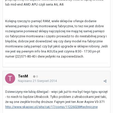
lub mid-end AMD APU czyli seria A6, A8.
Kolejną rzeczą to pamięć RAM, wiele sklepów oferuje dodanie
własnej pamięci do tej montowanej fabrycznie, to tez nie jest dobre
rozwiązanie ponieważ sklepy najczęściej nie mają tej samej pamięci
co fabrycznie montowana i często prowadzi to do niestabilnej pracy i
błędów, dobrze jest dowiedzieć się czy dany model ma fabrycznie
montowana całą pamięć czy był jakiś upgrade w sklepie robiony. Jeśli
nie jest się pewnym info lina ASUSa jest czynna 8:30 - 17:30 pn-pt
numer (22)571-80-40 i dwie jedynki na zapowiedziach.
TenM
0
Napisano
21 Sierpień 2014
Dziewczyny nie lubią dźwigać - więc jak już to ma być tego typu sprzęt
- to niech to będzie Ultrabook. Tylko problem z ultrabookami jest taki,
że są one zwykle trochę droższe. Fajnym jest ten Acer Aspire V3-371
http://www.skapiec.pl/site/cat/17/comp/11226028#techniczne