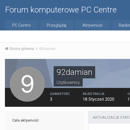
Forum komputerowe PC Centre
PC Centre
Przeglądaj
Aktywność
Ranki
Strona główna
92damian
92damian
Użytkownicy
ZAWARTOŚĆ
REJESTRACJA
O
3
18 Styczeń 2020
1
AKTUALIZACJE STAT
Cała aktywność