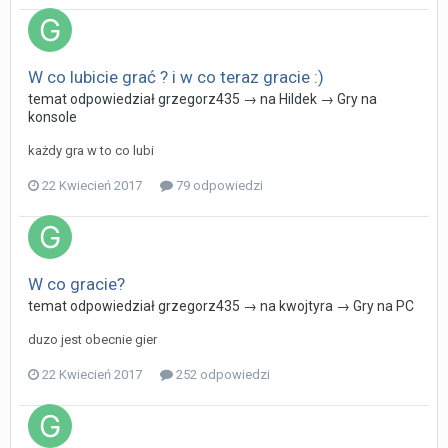
W co lubicie grać ? i w co teraz gracie :)
temat odpowiedział
grzegorz435
→ na
Hildek
→
Gry na
konsole
każdy gra w to co lubi
22 Kwiecień 2017
79 odpowiedzi
W co gracie?
temat odpowiedział
grzegorz435
→ na
kwojtyra
→
Gry na PC
duzo jest obecnie gier
22 Kwiecień 2017
252 odpowiedzi