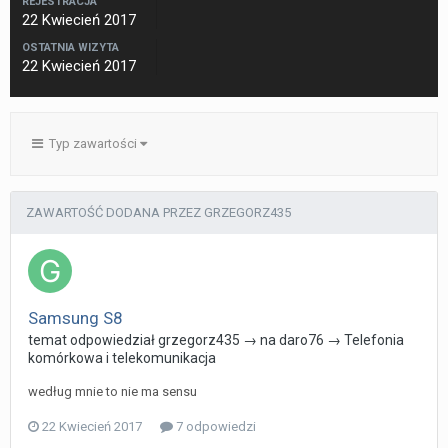
REJESTRACJA
22 Kwiecień 2017
OSTATNIA WIZYTA
22 Kwiecień 2017
Typ zawartości
ZAWARTOŚĆ DODANA PRZEZ GRZEGORZ435
Samsung S8
temat odpowiedział
grzegorz435
→ na
daro76
→
Telefonia
komórkowa i telekomunikacja
według mnie to nie ma sensu
22 Kwiecień 2017
7 odpowiedzi