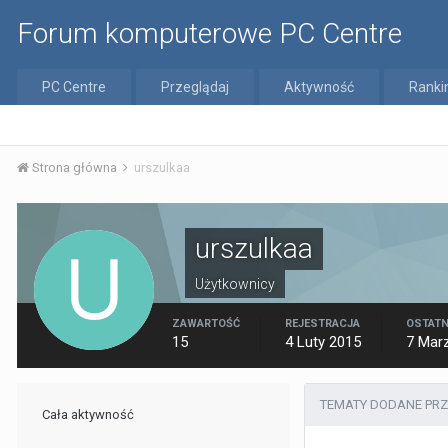
Forum komputerowe PC Centre
PC Centre
Przeglądaj
Aktywność
Ranki
Strona główna
urszulkaa
urszulkaa
Użytkownicy
ZAWARTOŚĆ
REJESTRACJA
OSTATN
15
4 Luty 2015
7 Mar
TEMATY DODANE PR
Cała aktywność