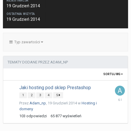
REJESTRACJA
19 Grudzień 2014
OSTATNIA WIZYTA
19 Grudzień 2014
Typ zawartości
TEMATY DODANE PRZEZ ADAM_NP
SORTUJ WG
Jaki hosting pod sklep Prestashop
1
2
3
4
5
5
Przez
Adam_np
,
19 Grudzień 2014
w
Hosting i
Listopad
2019
domeny
103
odpowiedzi
65 877
wyświetleń